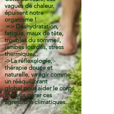
vagues de chaleur, 
épuisent notre 
organisme !
 => Déshydratation, 
fatigue, maux de tête, 
troubles du sommeil, 
jambes lourdes, stress 
thermique…
->La réflexologie, 
thérapie douce et 
naturelle, va agir comme 
un rééquilibrant 
global pour aider le corps 
à mieux gérer ces 
agressions climatiques.