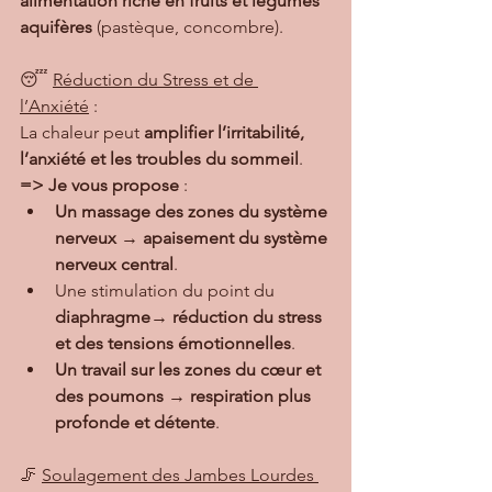
alimentation riche en fruits et légumes 
aquifères
 (pastèque, concombre).
😴 
Réduction du Stress et de 
l’Anxiété
 :
La chaleur peut 
amplifier l’irritabilité, 
l’anxiété et les troubles du sommeil
.
=> Je vous propose
 :
Un massage des zones du système 
nerveux
 → 
apaisement du système 
nerveux central
.
Une stimulation du point du 
diaphragme
→ 
réduction du stress 
et des tensions émotionnelles
.
Un travail sur les zones du cœur et 
des poumons
 → 
respiration plus 
profonde et détente
.
🦵 
Soulagement des Jambes Lourdes 