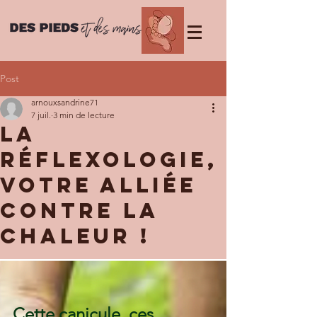
Post
arnouxsandrine71
7 juil.
3 min de lecture
La
réflexologie,
votre alliée
contre la
chaleur !
Cette canicule, ces 