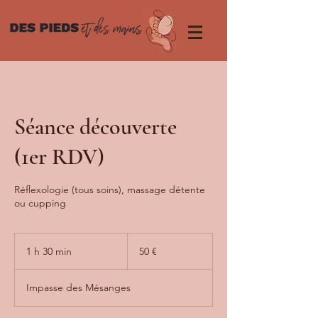
Séance découverte
(1er RDV)
Réflexologie (tous soins), massage détente
ou cupping
50
euros
1 h 30 min
1
50 €
3
0
Impasse des Mésanges
m
i