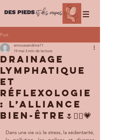
Post
arnouxsandrine71
19 mai
3 min de lecture
Drainage
lymphatique
et
réflexologie
: l’alliance
bien-être🌷🧘‍♀️💗
Dans une vie où le stress, la sédentarité, 
la pollution, les pollens et diverses 