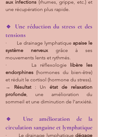
aux infections
 (rhumes, grippe, etc.) et 
une récupération plus rapide.
🔹 Une réduction du stress et des 
tensions
·       Le drainage lymphatique 
apaise le 
système nerveux
 grâce à ses 
mouvements lents et rythmés.
·       La réflexologie 
libère les 
endorphines
 (hormones du bien-être) 
et réduit le cortisol (hormone du stress).
→ 
Résultat
 : Un 
état de relaxation 
profonde
, une amélioration du 
sommeil et une diminution de l’anxiété.
🔹 Une amélioration de la 
circulation sanguine et lymphatique
·       Le drainage lymphatique 
dégage 